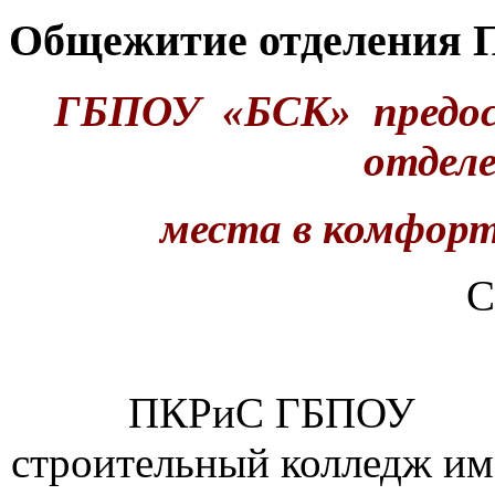
Общежитие отделения
ГБПОУ «БСК» предост
отдел
места в комфор
С
об общежи
ПКРиС ГБП
строительный колледж им